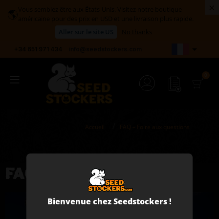
×
Vous semblez être aux États-Unis. Visitez notre boutique
🌎
américaine pour des prix en USD et une livraison plus rapide.
Aller sur le site US
No thanks

+34 651 971 434
info@seedstockers.com
Accueil
FAQ – Foire aux questions
FAQ
Bienvenue chez Seedstockers !