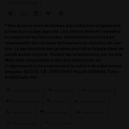
+34 651 971 434
* Nos graines sont destinées à la collection uniquement
et non à un usage agricole. Les clients doivent connaître
et respecter les lois locales. Seedstockers n'est pas
responsable des actions entreprises en violation de ces
lois. La germination des graines peut être illégale dans de
nombreuses régions. Toutes les informations sur ce site
Web sont uniquement à des fins éducatives et
n'approuvent ni ne promeuvent la culture de substances
illégales. BCG SL CIF : B16779167 Hoja B-568644 Tomo
47992 Folio 116
Semillas de cannabis
Cannabis seeds
Semi di cannabis
Graines de cannabis
Wietzaden
Nasiona Marihuany
Semena konopí
Cannabis-Samen
семена конопли
llavors de cànnabis
cannabis seeds