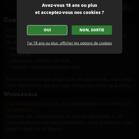
Avez-vous 18 ans ou plus
et acceptez-vous nos cookies ?
Contact
COMMENT PUIS-JE CONTACTER LES SEEDSTOCKERS ?
OUI
NON, SORTIE
Vous pouvez contacter Seedstockers du lundi au vendredi,
de 9h00 à 17h00 (GMT +2)
J'ai 18 ans ou plus, afficher les options de cookies
− Telegram -
ici
− Instagram -
ici
− Téléphone : +34 651 971 434
− Courriel – info@seedstockers.com
Nous ne sommes pas disponibles les jours fériés, mais nous
vous répondrons dès que nous serons de retour au bureau.
Wholesale
J'AI UNE BOUTIQUE, PUIS-JE COMMANDER SUR VOTRE SITE
INTERNET ?
Oui bien sûr. Inscrivez-vous en tant que grossiste
ici
et
après vérification de vos coordonnées, nous activerons votre
compte dans les 24 heures.