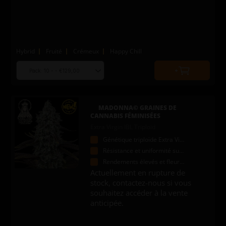
Hybrid
Fruité
Crémeux
Happy Chill
Choose
Quantity
seed
to
quantity
add
to
MADONNA© GRAINES DE
cart
CANNABIS FÉMINISÉES
Extra Virgin IBL Triploid
Génétique triploïde Extra Virgin
Résistance et uniformité supérieures
Rendements élevés et fleurs plus propres
Actuellement en rupture de
stock, contactez-nous si vous
souhaitez accéder à la vente
anticipée.