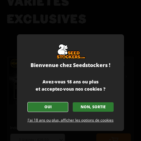
VARIÉTÉS
EXCLUSIVES
24
BARCELONA PUFF© GRAINES DE
Bienvenue chez Seedstockers !
CANNABIS AUTOFLORAISON
(Frosty Tooth X Lavender Clementine) x
Rucu Cucu Auto
Avez-vous 18 ans ou plus
Excellent pour les extractions
et acceptez-vous nos cookies ?
Terpènes floraux et très expressifs
Puissance sérieuse
OUI
NON, SORTIE
J'ai 18 ans ou plus, afficher les options de cookies
Indoor/Outdoor
Indica
Floral
Gassy
Happy Chill
Choose