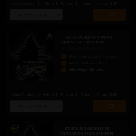
Indoor/Outdoor
Hybrid
Terreux
Fruité
Happy Chill
Choose
Quantity
seed
to
quantity
add
to
F.U.H (F*CKED UP HIPPY)©
cart
GRAINES DE CANNABIS...
Maui Wowie X Fat Bastard
Maui Wowie Sativa × Fat Bastard
Rendements énormes
Vibes hippy old-school
Indoor/Outdoor
Hybrid
Terreux
Fruité
Happy Chill
Choose
Quantity
seed
to
quantity
add
to
STARDAWG GRAINES DE
cart
CANNABIS AUTOFLORAISON