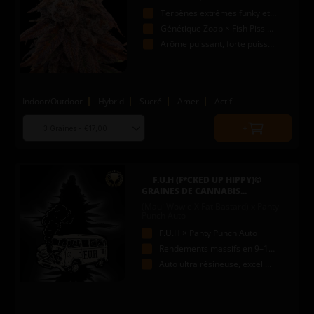
Terpènes extrêmes funky et candy
Génétique Zoap × Fish Piss pour connaisseurs
Arôme puissant, forte puissance
Indoor/Outdoor
Hybrid
Sucré
Amer
Actif
Choose
Quantity
seed
to
quantity
add
to
F.U.H (F*CKED UP HIPPY)©
cart
GRAINES DE CANNABIS...
(Maui Wowie X Fat Bastard) x Panty
Punch Auto
F.U.H × Panty Punch Auto
Rendements massifs en 9–10 semaines
Auto ultra résineuse, excellente pour les extractions