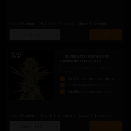
Indoor/Outdoor
Hybrid
Terreux
Diesel
Détente
Choose
Quantity
seed
to
quantity
add
to
SUPER BOOF GRAINES DE
cart
CANNABIS FÉMINISÉES
Black Cherry Punch x Tropicana
Cookies
Ce n'est pas votre hybride ordinaire !
Rendement élevé, saveur audacieuse
Améliore la concentration et l'attention
Indoor/Outdoor
Hybrid
Citronné
Gassy
Happy Chill
Choose
Quantity
seed