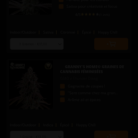
Sativa pour créativité et focus
4
/5
(1 avis)
Indoor/Outdoor
Sativa
Citronné
Épicé
Happy Chill
Choose
Quantity
seed
to
quantity
add
to
GRANNY'S HOME© GRAINES DE
cart
CANNABIS FÉMINISÉES
GMO x Thunder Dawg
Gagnante de coupes !
"Sent comme chez ma grand-mère"
Arôme ail et épices
Indoor/Outdoor
Indica
Épicé
Happy Chill
Choose