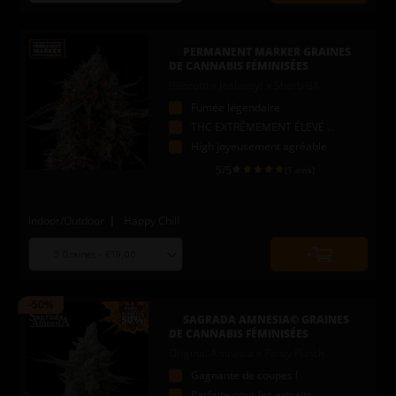
to
quantity
add
to
PERMANENT MARKER GRAINES
cart
DE CANNABIS FÉMINISÉES
(Biscotti x Jealousy) x Sherb BX
Fumée légendaire
THC EXTRÊMEMENT ÉLEVÉ (JUSQU'À 33%)
High joyeusement agréable
5
/5
(1 avis)
Indoor/Outdoor
Happy Chill
Choose
Quantity
seed
to
quantity
add
-50%
to
SAGRADA AMNESIA© GRAINES
cart
DE CANNABIS FÉMINISÉES
Original Amnesia x Panty Punch
Gagnante de coupes !
Parfaite pour les extraits