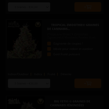
Choose
Quantity
seed
to
quantity
add
to
TROPICAL ZMOOTHIE© GRAINES
cart
DE CANNABIS...
(Tropicana Shoes X Zmoothiez
Zignature) X Mandarin Panties Auto
Gagnante de coupes !
Idéale pour indoor et outdoor
Goût fruité puissant
Indoor/Outdoor
Indica
Fruité
Détente
Choose
Quantity
seed
to
quantity
add
to
BIG YETI© © GRAINES DE
cart
CANNABIS FÉMINISÉES