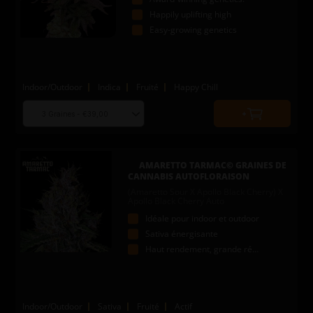
Happily uplifting high
Easy-growing genetics
Indoor/Outdoor
Indica
Fruité
Happy Chill
Choose
Quantity
seed
to
quantity
add
to
AMARETTO TARMAC© GRAINES DE
cart
CANNABIS AUTOFLORAISON
(Amaretto Sour X Apollo Black Cherry) X
Apollo Black Cherry Auto
Idéale pour indoor et outdoor
Sativa énergisante
Haut rendement, grande récolte
Indoor/Outdoor
Sativa
Fruité
Actif