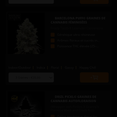
Quantity
seed
to
quantity
add
to
BARCELONA PUFF© GRAINES DE
cart
CANNABIS FÉMINISÉES
Frosty Tooth X Lavender Clementine
Génétique ultra résineuse
Arômes floraux et sucrés intenses
Puissance THC élevée (25–30 %)
Indoor/Outdoor
Indica
Floral
Gassy
Happy Chill
Choose
Quantity
seed
to
quantity
add
to
DRIZL PICKL© GRAINES DE
cart
CANNABIS AUTOFLORAISON
(Whopper with Pickles X Granny's
Home) x Mack and Crack Auto
Délire terpènique diesel façon pickles