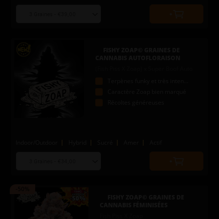
Choose
Quantity
seed
to
quantity
add
to
FISHY ZOAP© GRAINES DE
cart
CANNABIS AUTOFLORAISON
(Fish Piss X Zoap) x Super Boof Auto
Terpènes funky et très intenses
Caractère Zoap bien marqué
Récoltes généreuses
Indoor/Outdoor
Hybrid
Sucré
Amer
Actif
Choose
Quantity
seed
to
quantity
add
-50%
to
FISHY ZOAP© GRAINES DE
cart
CANNABIS FÉMINISÉES
Fish Piss X Zoap