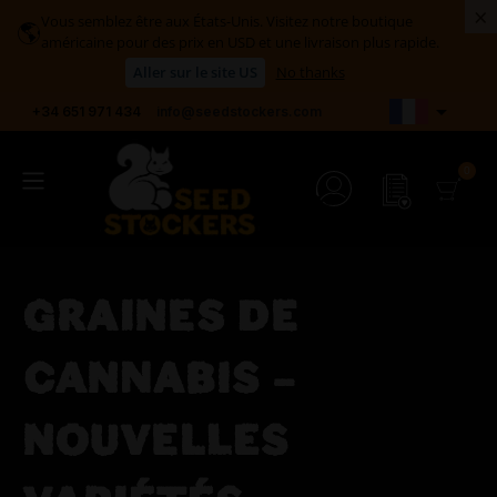
×
Vous semblez être aux États-Unis. Visitez notre boutique
🌎
américaine pour des prix en USD et une livraison plus rapide.
Aller sur le site US
No thanks

+34 651 971 434
info@seedstockers.com
GRAINES DE
CANNABIS –
NOUVELLES