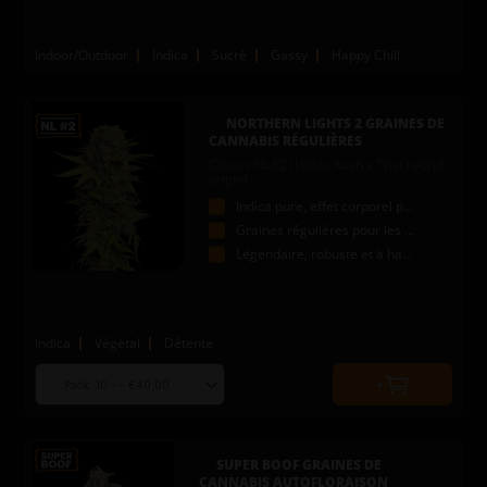
Indoor/Outdoor
Indica
Sucré
Gassy
Happy Chill
NORTHERN LIGHTS 2 GRAINES DE
CANNABIS RÉGULIÈRES
Classic NL#2 (Hindu Kush x Thai hybrid
origin)
Indica pure, effet corporel puissant
Graines régulières pour les pros
Légendaire, robuste et à haut rendement
Indica
Végétal
Détente
Choose
Quantity
seed
to
quantity
add
to
SUPER BOOF GRAINES DE
cart
CANNABIS AUTOFLORAISON