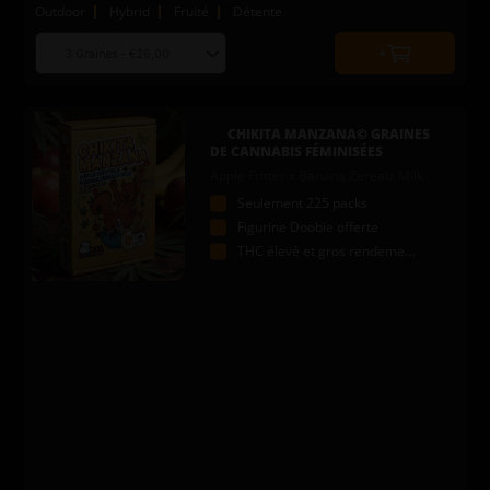
Outdoor
Hybrid
Fruité
Détente
Choose
Quantity
seed
to
quantity
add
to
CHIKITA MANZANA© GRAINES
cart
DE CANNABIS FÉMINISÉES
Apple Fritter x Banana Zerealz Milk
Seulement 225 packs
Figurine Doobie offerte
THC élevé et gros rendements