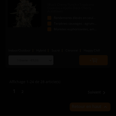
(Black Cherry Punch x Tropicana
Cookies) x Apollo Black Cherry
Autoflower
Rendements élevés en seulement 10 à 12 semaines.
Terpènes sauvages : agrumes sucrés avec une touche funky.
Montées euphorisantes, ambiances détendues.
Indoor/Outdoor
Hybrid
Sucré
Citronné
Happy Chill
Choose
Quantity
seed
to
quantity
add
to
Affichage 1-24 de 28 article(s)
cart
1
2
Suivant

Retour en haut
