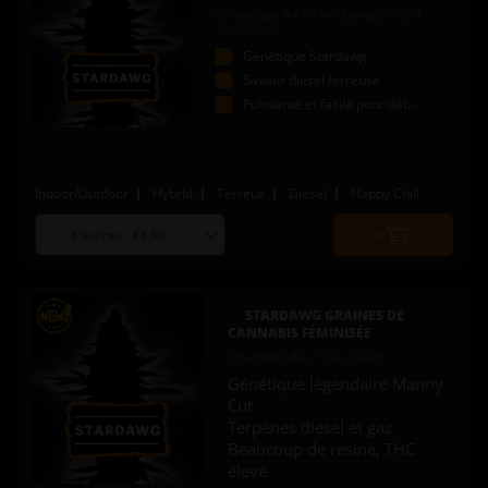
(Chemdog #4 x Tres Dawg) x GG4
Autoflower
Génétique Stardawg
Saveur diesel terreuse
Puissante et facile pour débutants
Indoor/Outdoor
Hybrid
Terreux
Diesel
Happy Chill
Choose
Quantity
seed
to
quantity
add
to
STARDAWG GRAINES DE
cart
CANNABIS FÉMINISÉE
Chemdog #4 x Tres Dawg
Génétique légendaire Manny
Cut
Terpènes diesel et gaz
Beaucoup de résine, THC
élevé