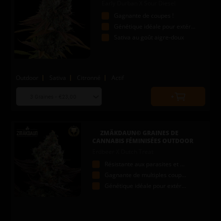
Early Durban X Sour Diesel
Gagnante de coupes !
Génétique idéale pour extérieur
Sativa au goût aigre-doux
Outdoor
Sativa
Citronné
Actif
Choose
Quantity
seed
to
quantity
add
to
ZMÄKDAUN© GRAINES DE
cart
CANNABIS FÉMINISÉES OUTDOOR
Erdbeer X Dutch Treat
Résistante aux parasites et moisissures.
Gagnante de multiples coupes !
Génétique idéale pour extérieur