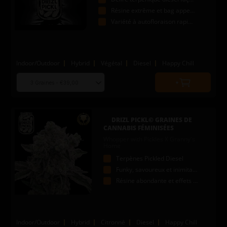
Résine extrême et bag appeal impressionnant
Variété à autofloraison rapide et puissante
Indoor/Outdoor
Hybrid
Végétal
Diesel
Happy Chill
Choose
Quantity
seed
to
quantity
add
to
DRIZL PICKL© GRAINES DE
cart
CANNABIS FÉMINISÉES
Whopper with Pickles X Granny's
Home
Terpènes Pickled Diesel
Funky, savoureux et inimitable
Résine abondante et effets puissants
Indoor/Outdoor
Hybrid
Citronné
Diesel
Happy Chill