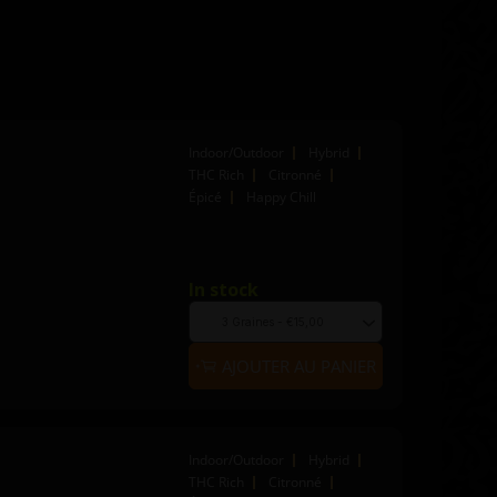
Indoor/Outdoor
Hybrid
THC Rich
Citronné
Épicé
Happy Chill
In stock
Quantity
to
Choose
add
seed
to
quantity
AJOUTER AU PANIER
cart
Indoor/Outdoor
Hybrid
THC Rich
Citronné