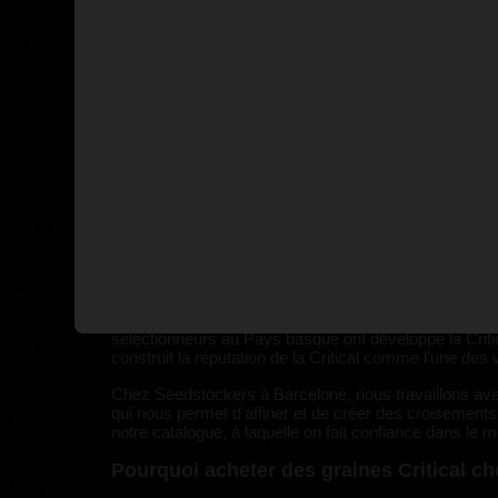
Affichage 1-6 de 6 article(s)
La Maison des Graines de Marihuan
La Critical n'est pas juste une autre variété de canna
grâce à ses rendements massifs, sa floraison rapide e
le tout début, et nous sommes fiers aujourd'hui de p
dans le monde entier, la Critical reste la référence po
Qu'est-ce que le Cannabis Critical ?
La Critical a d'abord accédé à la célébrité en Espagn
remontent à un mélange légendaire de Skunk et d'Afgh
années seulement, elle était l'une des variétés les pl
L'histoire a commencé avec le sélectionneur Shantibaba 
sélectionneurs au Pays basque ont développé la Critica
construit la réputation de la Critical comme l'une de
Chez Seedstockers à Barcelone, nous travaillons avec 
qui nous permet d'affiner et de créer des croisement
notre catalogue, à laquelle on fait confiance dans le
Pourquoi acheter des graines Critical c