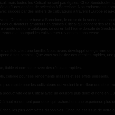
al, mais toutes les Critical ne sont pas égales. Chez Seedstockers, 
iorée au fil des années de sélection à Barcelone. Nos croisements c
vec succès par des milliers de cultivateurs à travers l'Europe et au-d
 vivons. Depuis notre base à Barcelone, le cœur de la scène du canna
des cultivateurs amateurs en graines Critical qui donnent des résulta
re variété de notre catalogue, ce qui en fait l'épine dorsale de Seedsto
tre marque et pourquoi les cultivateurs reviennent sans cesse.
ne variété, c'est une famille. Nous avons développé une gamme compl
respond à ses besoins. Que vous souhaitiez des récoltes rapides, une
e, fiable et compacte avec des résultats rapides.
ale, célèbre pour ses rendements massifs et ses effets puissants.
 plus rapide pour les cultivateurs qui veulent le meilleur des deux 
la productivité de la Critical avec un équilibre plus doux et riche en C
 à haut rendement pour ceux qui recherchent une expérience plus dou
Critical les plus complètes disponibles. Chacune est issue de notre gé