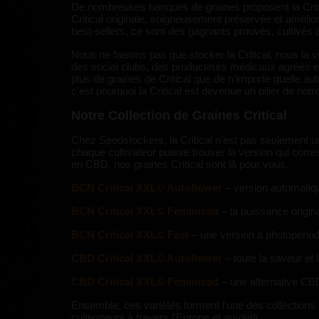
De nombreuses banques de graines proposent la Critic
Critical originale, soigneusement préservée et amél
best-sellers, ce sont des gagnants prouvés, cultivés a
Nous ne faisons pas que stocker la Critical, nous la
des social clubs, des producteurs médicaux agréés et 
plus de graines de Critical que de n'importe quelle aut
c'est pourquoi la Critical est devenue un pilier de no
Notre Collection de Graines Critical
Chez Seedstockers, la Critical n'est pas seulement u
chaque cultivateur puisse trouver la version qui cor
en CBD, nos graines Critical sont là pour vous.
BCN Critical XXL© Autoflower
– version automatiqu
BCN Critical XXL© Feminized
– la puissance origin
BCN Critical XXL© Fast
– une version à photopériode
CBD Critical XXL© Autoflower
– toute la saveur et 
CBD Critical XXL© Feminized
– une alternative CBD
Ensemble, ces variétés forment l'une des collections 
cultivateurs à travers l'Europe et au-delà.