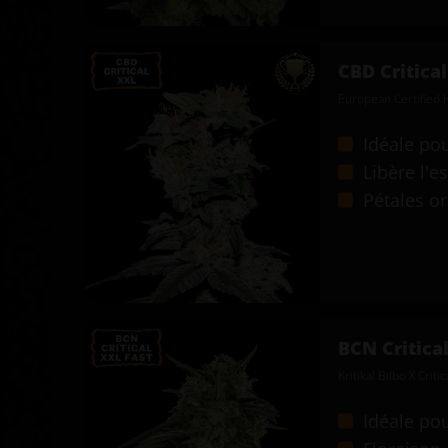
CBD Critica
European Certified 
Idéale po
Libère l'es
Pétales or
BCN Critica
Kritikal Bilbo X Crit
Idéale po