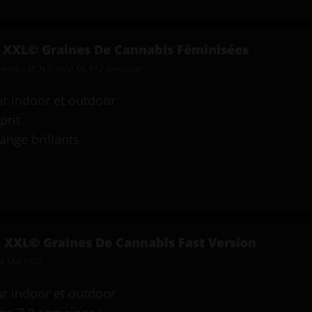
l XXL© Graines De Cannabis Féminisées
Hemp x BCN Critical XXL F12 selection.
ur indoor et outdoor
prit
ange brillants
l XXL© Graines De Cannabis Fast Version
ical Mas FAST
ur indoor et outdoor