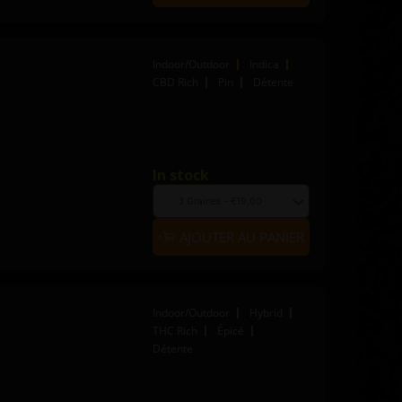
Indoor/Outdoor
Indica
CBD Rich
Pin
Détente
In stock
Quantity
to
Choose
add
seed
to
quantity
AJOUTER AU PANIER
cart
Indoor/Outdoor
Hybrid
THC Rich
Épicé
Détente