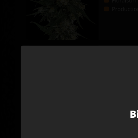
Floraison
Production
Super Skunk
Super Skunk X BCN C
Riches nu
Équilibre 
Culture p
B
4.5
/5