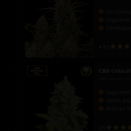
Un classi
Gagnante 
Génétique
4.5
/5
CBD Critica
CBD Critical XXL fem
Gagnante d
Idéale po
Arômes lé
5
/5