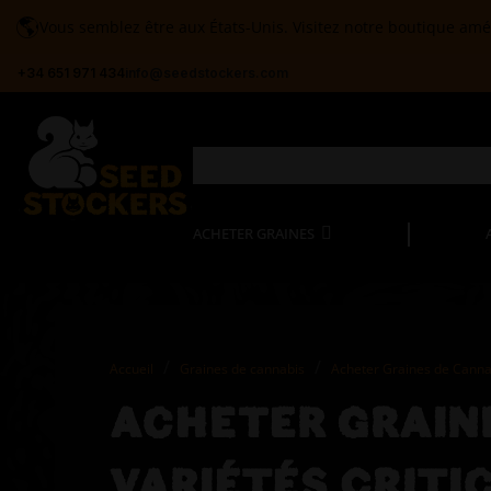
🌎
Vous semblez être aux États-Unis. Visitez notre boutique amé
+34 651 971 434
info@seedstockers.com
ACHETER GRAINES
Accueil
Graines de cannabis
Acheter Graines de Cannabi
ACHETER GRAINE
VARIÉTÉS CRITI