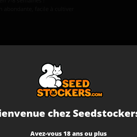
 en 7-8 semaines !
 abondante, facile à cultiver
 Graines De Cannabis Autofloraison
ritical XXL Auto
ances skunk
entre énergie et calme
olyvalente indoor/outdoor
ienvenue chez Seedstockers
(2 avis)
Avez-vous 18 ans ou plus