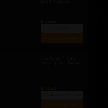
Épicé
Happy Chill
In stock
Quantity
to
Choose
add
seed
to
quantity
AJOUTER AU PANIER
cart
Indoor/Outdoor
Indica
CBD Rich
Pin
Détente
In stock
Quantity
to
Choose
add
seed
to
quantity
AJOUTER AU PANIER
cart