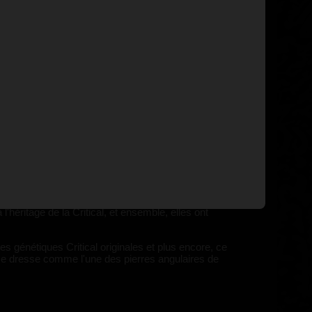
x pour les social clubs et les cultivateurs amateurs,
ne, nous travaillons avec la génétique Critical depuis
igne de la confiance de milliers de cultivateurs
t parmi les cultivateurs amateurs. Ses racines
sse, de rendement et de puissance. En quelques
lles avec un effort minimal.
fem a introduit la Critical+, tandis que d'autres
héritage de la Critical, et ensemble, elles ont
 génétiques Critical originales et plus encore, ce
 se dresse comme l'une des pierres angulaires de