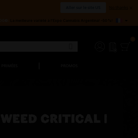
×
Aller sur le site US
No thanks

 OG©:
La meilleure variété à l’Expo Cannabis Argentina! -50 %!
PRIMÉES
PROMOS
WEED CRITICAL |