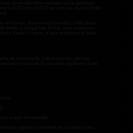
nous avons bâti notre réputation sur la génétique
omme la BCN Critical XXL© ne sont pas seulement des
elà.
bis en Europe, nous avons fourni des coffee shops,
ts fiables à chaque fois. En fait, nous produisons
ckers. Facile à cultiver, à haut rendement et fiable,
ète de croisements Critical originaux afin que
 puissance maximale ou des effets équilibrés riches
mondes.
BD.
ce et plus fonctionnelle.
nétique originale et bénéficie de la confiance des