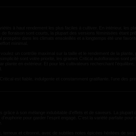
riétés à haut rendement les plus faciles à cultiver. En intérieur, les p
e floraison sont courts, la plupart des versions féminisées étant pr
cal prospère dans les climats ensoleillés et a longtemps été une favor
effort minimal.
 voulez un contrôle maximal sur la taille et le rendement de la plante,
a simplicité sont votre priorité, les graines Critical autofloraison sont
r plante en extérieur. Et pour les cultivateurs recherchant l'équilibre
l.
ritical est fiable, indulgente et constamment gratifiante, l'une des pr
is grâce à son mélange indubitable d'effets et de saveurs. La plupart 
d'euphorie pour garder l'esprit engagé. C'est la variété parfaite pour
e.
x, terreux et citronné, avec de subtiles notes épicées héritées de ses