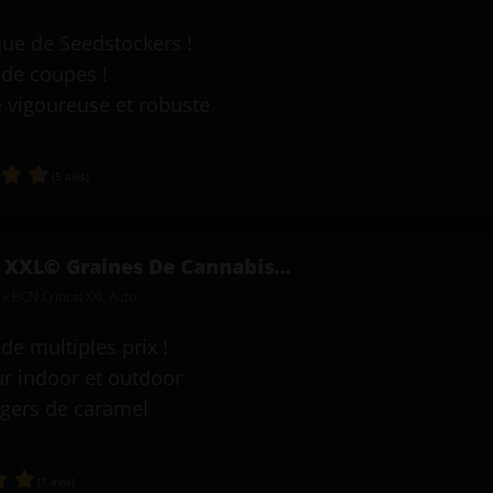
que de Seedstockers !
de coupes !
 vigoureuse et robuste
(5 avis)
l XXL© Graines De Cannabis...
 x BCN Critical XXL Auto
e multiples prix !
ur indoor et outdoor
gers de caramel
(1 avis)