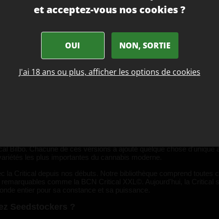
et acceptez-vous nos cookies ?
a Critical Originales
OUI
NON, SORTIE
bis, c'est une légende. En Espagne, elle est devenue la variété de choi
t sa puissance fiable. En tant que banque de graines basée à Barcelo
roposer nos propres croisements originaux comme BCN Critical XXL©. D
J'ai 18 ans ou plus, afficher les options de cookies
ur des cultures faciles et performantes.
e, où elle est rapidement devenue une favorite dans les social clubs e
an qui a donné à la Critical sa combinaison caractéristique de vite
us cultivées en Europe, connue pour produire des récoltes exceptionne
et l'équipe de Mr. Nice, qui ont créé la Critical Mass. Plus tard, Dina
l Bilbo. Chacune de ces versions a ajouté quelque chose d'unique à l'
s variétés les plus importantes du cannabis moderne.
la Critical depuis nos débuts. Notre bibliothèque comprend toutes ces
s remarquables comme la BCN Critical XXL©. Aujourd'hui, la Critical
 monde entier pour sa constance et sa puissance.
hez Seedstockers ?