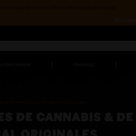
ricaine pour des prix en USD et une livraison plus rapide.
Rucu Cucu
AUTOFLORAISON
FÉMINISÉES
s & de Weed Critical | Variétés Critical Originales
S DE CANNABIS & DE 
CAL ORIGINALES