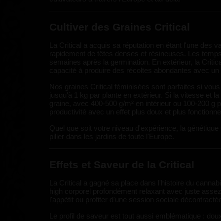
Cultiver des Graines Critical
La Critical a acquis sa réputation en étant l'une des va
rapidement de têtes denses et résineuses. Les temps d
semaines après la germination. En extérieur, la Criti
capacité à produire des récoltes abondantes avec un 
Nos graines Critical féminisées sont parfaites si vous
jusqu'à 1 kg par plante en extérieur. Si la vitesse et l
graine, avec 400-500 g/m² en intérieur ou 100-200 g pa
productivité avec un effet plus doux et plus fonctionne
Quel que soit votre niveau d'expérience, la génétique C
pilier dans les jardins de toute l'Europe.
Effets et Saveur de la Critical
La Critical a gagné sa place dans l'histoire du cannab
high corporel profondément relaxant avec juste assez 
l'appétit ou profiter d'une session sociale décontracté
Le profil de saveur est tout aussi emblématique : dou