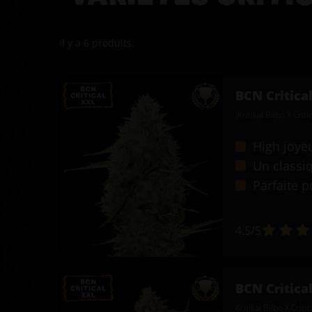
Il y a 6 produits.
BCN Critica
(Kritikal Bilbo X Crit
High joye
Un classi
Parfaite p
4.5
/5
BCN Critica
Kritikal Bilbo X Criti