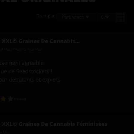
Trier par :


Pertinence
6
l XXL© Graines De Cannabis...
ical Mas) X Auto Critical Mas
usement agréable
que de Seedstockers !
our débutants et experts
(12 avis)
l XXL© Graines De Cannabis Féminisées
cal Mas