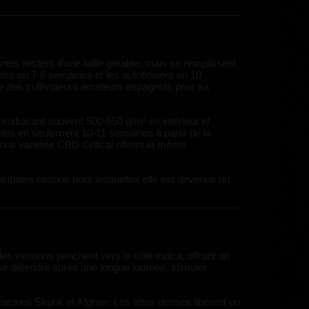
lantes restent d'une taille gérable, mais se remplissent
êtes en 7-8 semaines et les autoflowers en 10
ite des cultivateurs amateurs espagnols pour sa
 produisant souvent 500-650 g/m² en intérieur et
 prêtes en seulement 10-11 semaines à partir de la
, nos variétés CBD Critical offrent la même
incipales raisons pour lesquelles elle est devenue un
des versions penchent vers le côté indica, offrant un
 se détendre après une longue journée, stimuler
 racines Skunk et Afghan. Les têtes denses libèrent un