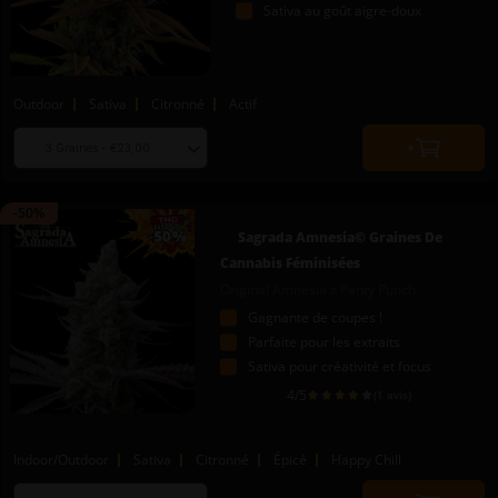
Sativa au goût aigre-doux
Outdoor
Sativa
Citronné
Actif
Choose
Quantity
seed
to
quantity
add
-50%
to
Sagrada Amnesia© Graines De
cart
Cannabis Féminisées
Original Amnesia x Panty Punch
Gagnante de coupes !
Parfaite pour les extraits
Sativa pour créativité et focus
4
/5
(1 avis)
Indoor/Outdoor
Sativa
Citronné
Épicé
Happy Chill
Choose