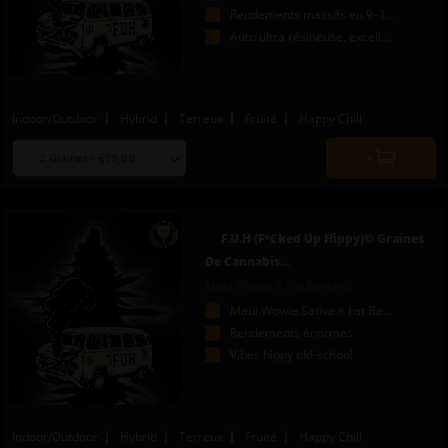
Rendements massifs en 9–10 semaines
Auto ultra résineuse, excellente pour les extractions
Indoor/Outdoor
Hybrid
Terreux
Fruité
Happy Chill
Choose
Quantity
seed
to
quantity
add
to
F.U.H (F*cked Up Hippy)© Graines
cart
De Cannabis...
Maui Wowie X Fat Bastard
Maui Wowie Sativa × Fat Bastard
Rendements énormes
Vibes hippy old-school
Indoor/Outdoor
Hybrid
Terreux
Fruité
Happy Chill