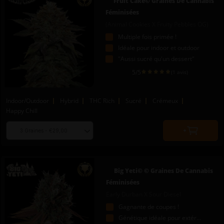
Fruit Cake© Graines De Cannabis
cart
Féminisées
(Animal Cookies X Fruity Pebbles OG)
Multiple fois primée !
Idéale pour indoor et outdoor
"Aussi sucré qu'un dessert"
5
/5
(1 avis)
Indoor/Outdoor
Hybrid
THC Rich
Sucré
Crémeux
Happy Chill
Choose
Quantity
seed
to
quantity
add
to
Big Yeti© © Graines De Cannabis
cart
Féminisées
Early Durban X Sour Diesel
Gagnante de coupes !
Génétique idéale pour extérieur