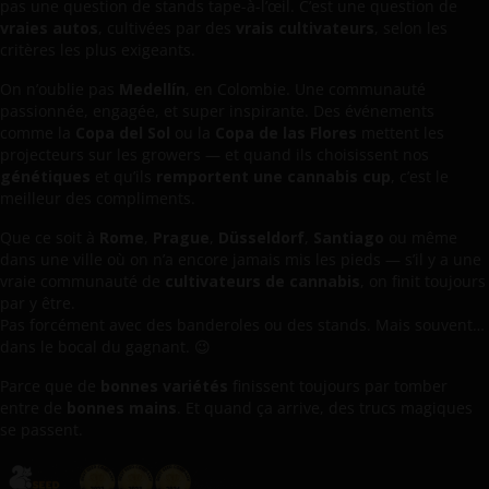
pas une question de stands tape-à-l’œil. C’est une question de
vraies autos
, cultivées par des
vrais cultivateurs
, selon les
critères les plus exigeants.
On n’oublie pas
Medellín
, en Colombie. Une communauté
passionnée, engagée, et super inspirante. Des événements
comme la
Copa del Sol
ou la
Copa de las Flores
mettent les
projecteurs sur les growers — et quand ils choisissent nos
génétiques
et qu’ils
remportent une cannabis cup
, c’est le
meilleur des compliments.
Que ce soit à
Rome
,
Prague
,
Düsseldorf
,
Santiago
ou même
dans une ville où on n’a encore jamais mis les pieds — s’il y a une
vraie communauté de
cultivateurs de cannabis
, on finit toujours
par y être.
Pas forcément avec des banderoles ou des stands. Mais souvent…
dans le bocal du gagnant. 😉
Parce que de
bonnes variétés
finissent toujours par tomber
entre de
bonnes mains
. Et quand ça arrive, des trucs magiques
se passent.