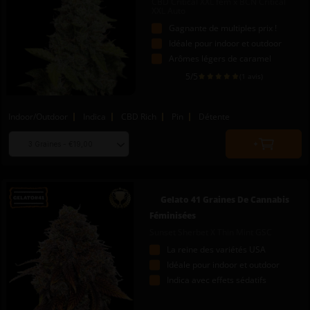
CBD Critical XXL fem x BCN Critical
XXL Auto
Gagnante de multiples prix !
Idéale pour indoor et outdoor
Arômes légers de caramel
5
/5
(1 avis)
Indoor/Outdoor
Indica
CBD Rich
Pin
Détente
Choose
Quantity
seed
to
quantity
add
to
Gelato 41 Graines De Cannabis
cart
Féminisées
Sunset Sherbet X Thin Mint GSC
La reine des variétés USA
Idéale pour indoor et outdoor
Indica avec effets sédatifs