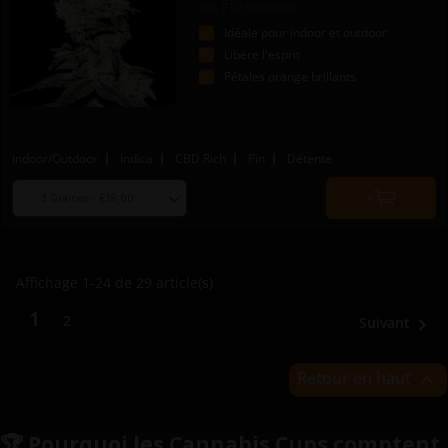
XXL F12 selection.
Idéale pour indoor et outdoor
Libère l'esprit
Pétales orange brillants
Indoor/Outdoor
Indica
CBD Rich
Pin
Détente
Choose
Quantity
seed
to
quantity
add
to
Affichage 1-24 de 29 article(s)
cart
1
2
Suivant

Retour en haut

🏆 Pourquoi les Cannabis Cups comptent