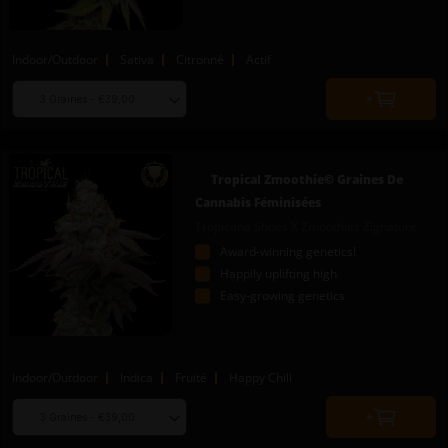
Indoor/Outdoor
Sativa
Citronné
Actif
Choose
Quantity
seed
to
quantity
add
to
Tropical Zmoothie© Graines De
cart
Cannabis Féminisées
Tropicana Shoes X Zmoothiez Zignature
Award-winning genetics!
Happily uplifting high
Easy-growing genetics
Indoor/Outdoor
Indica
Fruité
Happy Chill
Choose
Quantity
seed
to
quantity