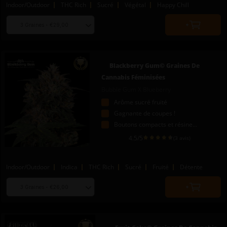
Indoor/Outdoor
THC Rich
Sucré
Végétal
Happy Chill
Choose
Quantity
seed
to
quantity
add
to
Blackberry Gum© Graines De
cart
Cannabis Féminisées
Bubble Gum X Blueberry
Arôme sucré fruité
Gagnante de coupes !
Boutons compacts et résineux
4.5
/5
(3 avis)
Indoor/Outdoor
Indica
THC Rich
Sucré
Fruité
Détente
Choose
Quantity
seed
to
quantity
add
to