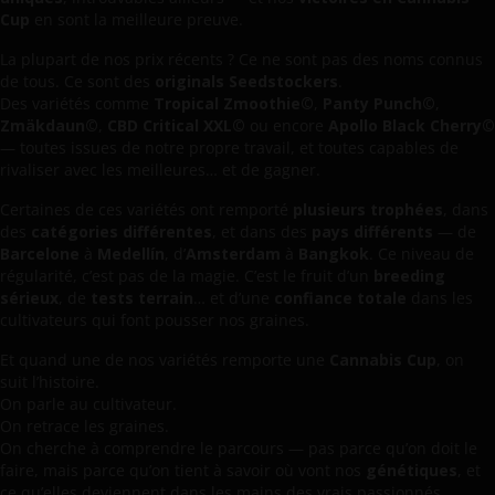
Cup
en sont la meilleure preuve.
La plupart de nos prix récents ? Ce ne sont pas des noms connus
de tous. Ce sont des
originals Seedstockers
.
Des variétés comme
Tropical Zmoothie©
,
Panty Punch©
,
Zmäkdaun©
,
CBD Critical XXL©
ou encore
Apollo Black Cherry©
— toutes issues de notre propre travail, et toutes capables de
rivaliser avec les meilleures… et de gagner.
Certaines de ces variétés ont remporté
plusieurs trophées
, dans
des
catégories différentes
, et dans des
pays différents
— de
Barcelone
à
Medellín
, d’
Amsterdam
à
Bangkok
. Ce niveau de
régularité, c’est pas de la magie. C’est le fruit d’un
breeding
sérieux
, de
tests terrain
… et d’une
confiance totale
dans les
cultivateurs qui font pousser nos graines.
Et quand une de nos variétés remporte une
Cannabis Cup
, on
suit l’histoire.
On parle au cultivateur.
On retrace les graines.
On cherche à comprendre le parcours — pas parce qu’on doit le
faire, mais parce qu’on tient à savoir où vont nos
génétiques
, et
ce qu’elles deviennent dans les mains des vrais passionnés.