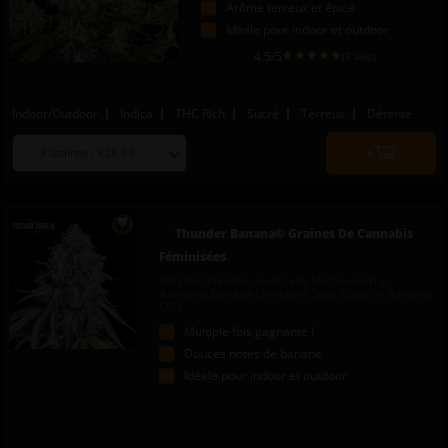
Arôme terreux et épicé
Idéale pour indoor et outdoor
4.5
/5
(3 avis)
Indoor/Outdoor
Indica
THC Rich
Sucré
Terreux
Détente
Choose
Quantity
seed
to
quantity
add
to
Thunder Banana© Graines De Cannabis
cart
Féminisées
Alaskan Thunder Fuck (aka Matanuska) x
Amherst Banana (Amherst Sour Diesel x Banana
OG)
Multiple fois gagnante !
Douces notes de banane
Idéale pour indoor et outdoor