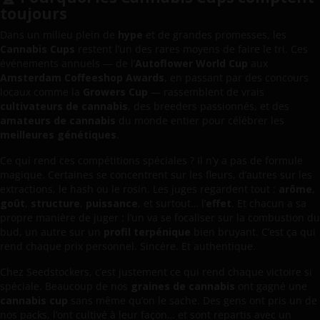
toujours
Dans un milieu plein de
hype
et de grandes promesses, les
Cannabis Cups
restent l’un des rares moyens de faire le tri. Ces
événements annuels — de l’
Autoflower World Cup
aux
Amsterdam Coffeeshop Awards
, en passant par des concours
locaux comme la
Growers Cup
— rassemblent de vrais
cultivateurs de cannabis
, des breeders passionnés, et des
amateurs de cannabis
du monde entier pour célébrer les
meilleures génétiques
.
Ce qui rend ces compétitions spéciales ? Il n’y a pas de formule
magique. Certaines se concentrent sur les fleurs, d’autres sur les
extractions, le hash ou le rosin. Les juges regardent tout :
arôme
,
goût
,
structure
,
puissance
, et surtout… l’
effet
. Et chacun a sa
propre manière de juger : l’un va se focaliser sur la combustion du
bud, un autre sur un
profil terpénique
bien bruyant. C’est ça qui
rend chaque prix personnel. Sincère. Et authentique.
Chez Seedstockers, c’est justement ce qui rend chaque victoire si
spéciale. Beaucoup de nos
graines de cannabis
ont gagné une
cannabis cup
sans même qu’on le sache. Des gens ont pris un de
nos packs, l’ont cultivé à leur façon… et sont repartis avec un