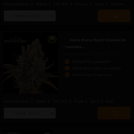
Indoor/Outdoor
Hybrid
THC Rich
Terreux
Épicé
Détente
Choose
Quantity
seed
to
quantity
add
to
Santa Marta Haze© Graines De
cart
Cannabis...
Santa Marta Haze X Amnesia Auto
Multiple fois gagnante !
Idéale pour indoor et outdoor
Arôme frais, fruité et pin
Indoor/Outdoor
Sativa
THC Rich
Fruité
Épicé
Actif
Choose
Quantity
seed
to
quantity
add
to