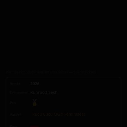
Premi e riconoscimenti internazionali — Seedstockers
2026
Ruhrpott Sesh
Rucu Cucu OG© Féminisées