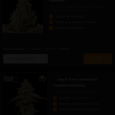
Cannabis...
(Tropicana Shoes X Zmoothiez Zignature)
X Mandarin Panties Auto
Gagnante de coupes !
Idéale pour indoor et outdoor
Goût fruité puissant
Indoor/Outdoor
Indica
Fruité
Détente
Choose
Quantity
seed
to
quantity
add
to
Terp & Tonic© Graines De
cart
Cannabis Féminisées
Freakum Zkittlez X Ghost Tonic
Multiple fois primée !
Boutons compacts et résineux
Sativa créative et énergique