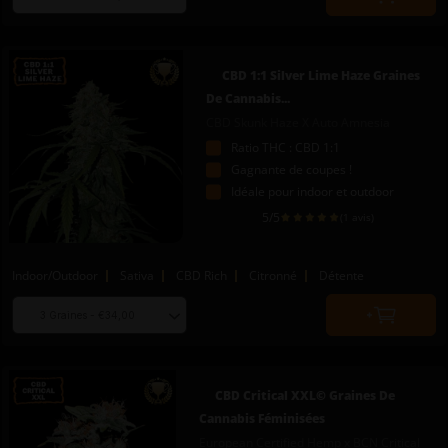
Quantity
seed
to
quantity
add
to
CBD 1:1 Silver Lime Haze Graines
cart
De Cannabis...
CBD Skunk Haze X Auto Amnesia
Ratio THC : CBD 1:1
Gagnante de coupes !
Idéale pour indoor et outdoor
5
/5
(1 avis)
Indoor/Outdoor
Sativa
CBD Rich
Citronné
Détente
Choose
Quantity
seed
to
quantity
add
to
CBD Critical XXL© Graines De
cart
Cannabis Féminisées
European Certified Hemp x BCN Critical