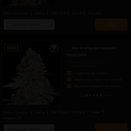
Indoor/Outdoor
Indica
THC Rich
Sucré
Détente
Choose
Quantity
seed
to
quantity
add
to
GG4 Graines De Cannabis
cart
Féminisées
Chem’s Sister x Sour Dubb x
Chocolate Diesel
Gagnante de coupes !
Idéale pour indoor et outdoor
Boutons compacts et résineux
5
/5
(1 avis)
Indoor/Outdoor
Indica
THC Rich
Terreux
Amer
Happy Chill
Choose