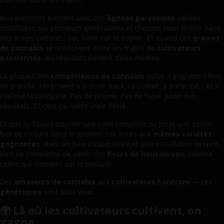
Nos breeders bossent avec des
lignées parentales
solides,
stabilisées sur plusieurs générations et choisies pour briller dans
des vraies cultures, pas juste sur le papier. Et quand ces
graines
de cannabis
se retrouvent entre les mains de
cultivateurs
passionnés
, les résultats parlent d’eux-mêmes.
La plupart des
compétitions de cannabis
qu’on a gagnées ? Rien
de planifié. Un grower a pris un pack, l’a cultivé, a participé… et a
explosé la catégorie. Pas de promo. Pas de hype. Juste des
résultats. Et c’est ça, notre vraie fierté.
Et que tu fasses tourner une salle complète ou juste une petite
box de culture dans le grenier, t’as accès aux
mêmes variétés
gagnantes
. Avec un peu d’expérience et une installation propre,
rien ne t’empêche de sortir des
fleurs de haut niveau
, comme
celles qui montent sur le podium.
Des
amateurs de cannabis
aux
cultivateurs hardcore
— ces
génétiques
sont pour vous.
🌍 Là où les cultivateurs cultivent, on
gagne