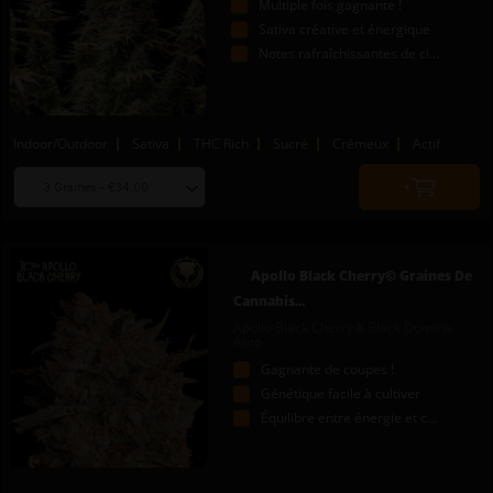
Multiple fois gagnante !
Sativa créative et énergique
Notes rafraîchissantes de citron
Indoor/Outdoor
Sativa
THC Rich
Sucré
Crémeux
Actif
Choose
Quantity
seed
to
quantity
add
to
Apollo Black Cherry© Graines De
cart
Cannabis...
Apollo Black Cherry X Black Domina
Auto
Gagnante de coupes !
Génétique facile à cultiver
Équilibre entre énergie et calme