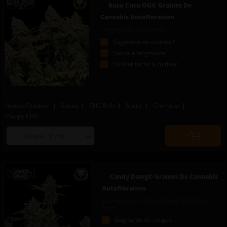
Rucu Cucu OG© Graines De
cart
Cannabis Autofloraison
Tangie x OG Kush Auto
Gagnante de coupes !
Sativa énergisante
Variété facile à cultiver
Indoor/Outdoor
Sativa
THC Rich
Sucré
Crémeux
Happy Chill
Choose
Quantity
seed
to
quantity
add
to
Candy Dawg© Graines De Cannabis
cart
Autofloraison
(Candy Kush X Chem Dawg) X OG Kush
Auto
Gagnante de coupes !