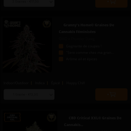
Quantity
seed
to
quantity
add
to
Granny's Home© Graines De
cart
Cannabis Féminisées
GMO x Thunder Dawg
Gagnante de coupes !
"Sent comme chez ma grand-mère"
Arôme ail et épices
Indoor/Outdoor
Indica
Épicé
Happy Chill
Choose
Quantity
seed
to
quantity
add
to
CBD Critical XXL© Graines De
cart
Cannabis...