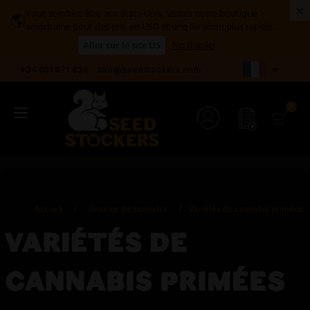
×
Vous semblez être aux États-Unis. Visitez notre boutique
🌎
américaine pour des prix en USD et une livraison plus rapide.
Aller sur le site US
No thanks

+34 651 971 434
info@seedstockers.com
Accueil
Graines de cannabis
Variétés de cannabis primées
VARIÉTÉS DE
CANNABIS PRIMÉES