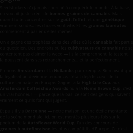
Seedstockers n’a jamais cherché à conquérir le monde. À la base,
on voulait juste créer de
bonnes graines de cannabis
. Mais
quand tu te concentres sur le
goût
, l’
effet
, et une
génétique
vraiment solide… les choses vont vite. Et les
graines lauréates
commencent à parler d’elles-mêmes.
On a gagné des trophées dans des villes où le
cannabis
fait partie
du quotidien. Des endroits où les
cultivateurs de cannabis
ne se
contentent pas d’aimer la weed — ils la comprennent, la testent,
la poussent dans ses retranchements… et la perfectionnent.
Prenons
Amsterdam
et la
Hollande
, par exemple. Bien avant que
la légalisation devienne tendance, c’était déjà le cœur de la
culture cannabis en Europe. Gagner à la
High Life Cup
, aux
Amsterdam Coffeeshop Awards
ou à la
Home Grown Cup
, c’est
un vrai honneur — parce que là-bas, ce sont des gens qui savent
vraiment ce qu’ils font qui jugent.
Et puis il y a
Barcelone
— notre maison, et une étoile montante
de la scène mondiale. Ici, on est montés plusieurs fois sur le
podium de la
Autoflower World Cup
, l’un des concours de
graines à autofloraison
les plus compétitifs d’Europe. Ce n’est