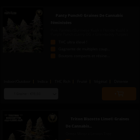
add
to
Panty Punch© Graines De Cannabis
cart
Féminisées
Pink Panties (Burmese Kush x Florida Kush) x
Purple Punch (Larry OG x Grandaddy Purple)
THC ultra élevé !
Gagnante de multiples coupes !
Boutons compacts et résineux
Indoor/Outdoor
Indica
THC Rich
Fruité
Végétal
Détente
Choose
Quantity
seed
to
quantity
add
to
Triton Biscotto Lime© Graines
cart
De Cannabis...
Oreoz Mintz x Lemon Tree