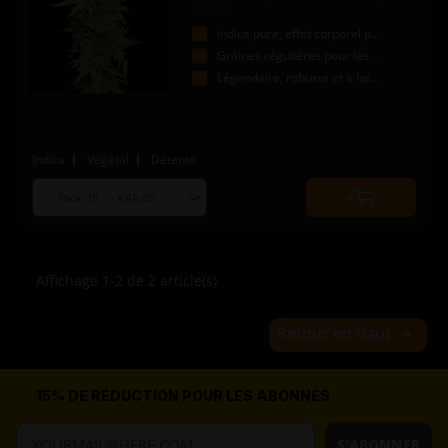
origin)
Indica pure, effet corporel puissant
Graines régulières pour les pros
Légendaire, robuste et à haut rendement
Indica
Végétal
Détente
Choose
Quantity
seed
to
quantity
add
to
Affichage 1-2 de 2 article(s)
cart
Retour en haut

15% DE RÉDUCTION POUR LES ABONNÉS
S'ABONNER