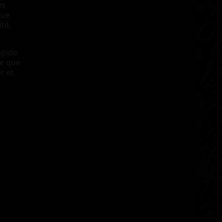
es
oue
ité,
apide
ve que
r et