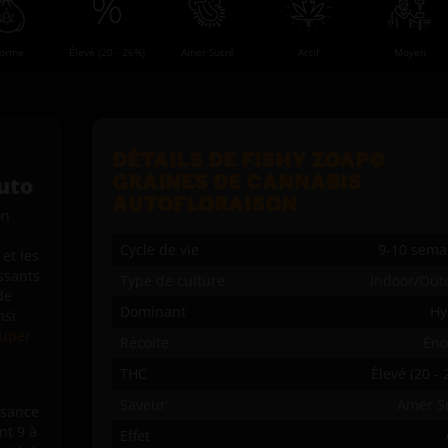
Moyen
orme
Élevé (20 - 26%)
Amer Sucré
Actif
DÉTAILS DE FISHY ZOAP©
Auto
GRAINES DE CANNABIS
AUTOFLORAISON
on
Cycle de vie
9-10 sema
et les
ssants
Type de culture
Indoor/Out
de
Dominant
Hy
nsi
uper
Récolte
Én
THC
Élevé (20 -
Saveur
Amer S
ssance
nt 9 à
Effet