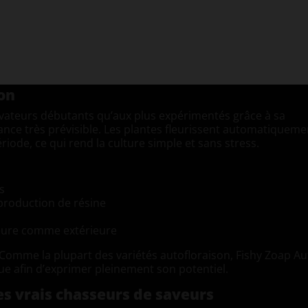
ne nutrition équilibrée. Les têtes restent compactes, collante
nde qualité visuelle avec une expression de terpènes très
ntes performances en culture intérieure comme extérieure,
nnements de culture et à une seule saison outdoor.
son
tivateurs débutants qu’aux plus expérimentés grâce à sa
sance très prévisible. Les plantes fleurissent automatiqueme
de, ce qui rend la culture simple et sans stress.
s
 production de résine
ieure comme extérieure
mme la plupart des variétés autofloraison, Fishy Zoap Au
ue afin d’exprimer pleinement son potentiel.
es vrais chasseurs de saveurs