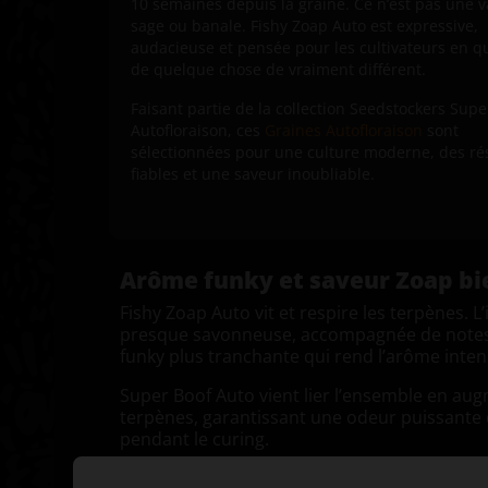
10 semaines depuis la graine. Ce n’est pas une v
sage ou banale. Fishy Zoap Auto est expressive,
audacieuse et pensée pour les cultivateurs en q
de quelque chose de vraiment différent.
Faisant partie de la collection Seedstockers Supe
Autofloraison, ces
Graines Autofloraison
sont
sélectionnées pour une culture moderne, des ré
fiables et une saveur inoubliable.
Arôme funky et saveur Zoap b
Fishy Zoap Auto vit et respire les terpènes. 
presque savonneuse, accompagnée de notes f
funky plus tranchante qui rend l’arôme inte
Super Boof Auto vient lier l’ensemble en augm
terpènes, garantissant une odeur puissante dè
pendant le curing.
Attendez-vous à une saveur oscillant entre le