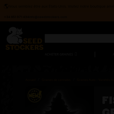
🌎
Vous semblez être aux États-Unis. Visitez notre boutique amé
+34 651 971 434
info@seedstockers.com
ACHETER GRAINES
Accueil
Graines de cannabis
Graines Auto – Variétés A
F
G