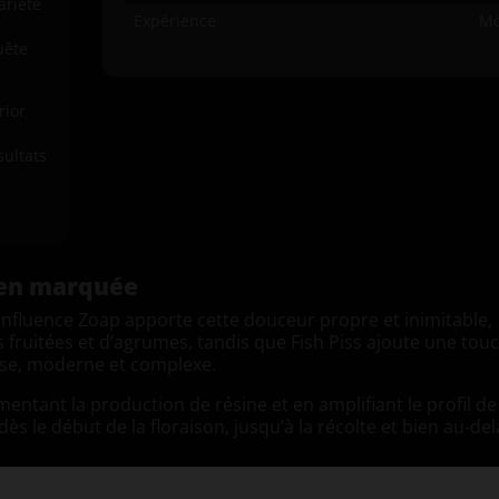
ariété
Expérience
Mo
uête
rior
sultats
ien marquée
L’influence Zoap apporte cette douceur propre et inimitable,
ruitées et d’agrumes, tandis que Fish Piss ajoute une tou
nse, moderne et complexe.
entant la production de résine et en amplifiant le profil de
s le début de la floraison, jusqu’à la récolte et bien au-del
 sucré, l’acidulé et le funky, avec des accents d’agrumes, de