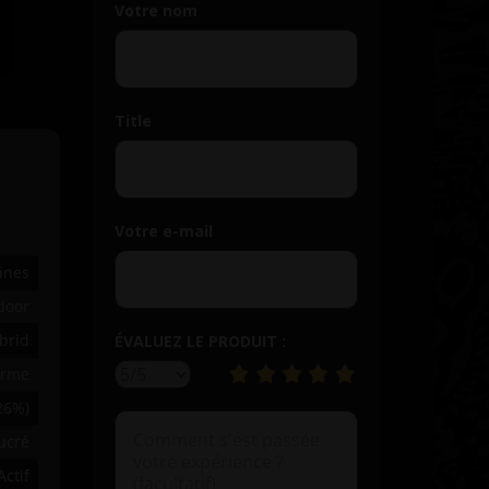
Votre nom
Title
Votre e-mail
ines
door
brid
ÉVALUEZ LE PRODUIT :
orme
 26%)
ucré
Actif