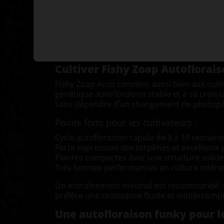
éclairage puissant, d’un bon flux d’air et d’u
intensément aromatiques, combinant une gra
marquée.
Ces Graines Autofloraison offrent d’excelle
s’adaptant facilement à de nombreux enviro
Cultiver Fishy Zoap Autoflorai
Fishy Zoap Auto convient aussi bien aux cul
génétique autofloraison stable et à sa crois
sans dépendre d’un changement de photopério
Points forts pour les cultivateurs :
Cycle autofloraison rapide de 9 à 10 semaine
Forte expression des terpènes et excellente
Plantes compactes avec une structure solide
Très bonnes performances en culture intér
Un entraînement minimal est recommandé. Co
préfère une croissance fluide et ininterromp
Une autofloraison funky pour l