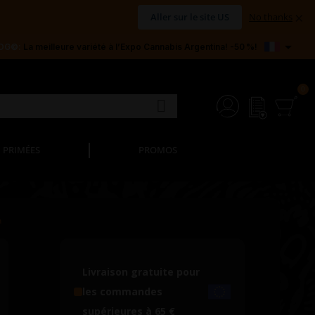
×
Aller sur le site US
No thanks

 OG©:
La meilleure variété à l’Expo Cannabis Argentina! -50 %!
PRIMÉES
PROMOS
n
Livraison gratuite pour
les commandes
supérieures à 65 €