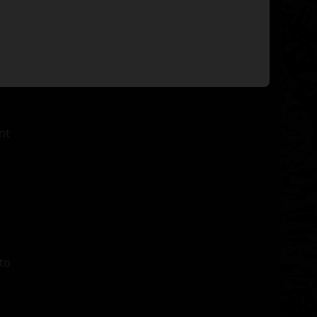
s et
nt
to