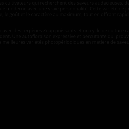
es cultivateurs qui recherchent des saveurs audacieuses, d
ue moderne avec une vraie personnalité. Cette variété ne j
me, le goût et le caractère au maximum, tout en offrant rapid
 avec des terpènes Zoap puissants et un cycle de culture r
vident. Une autofloraison expressive et percutante qui prou
s meilleures variétés photopériodiques en matière de saveu