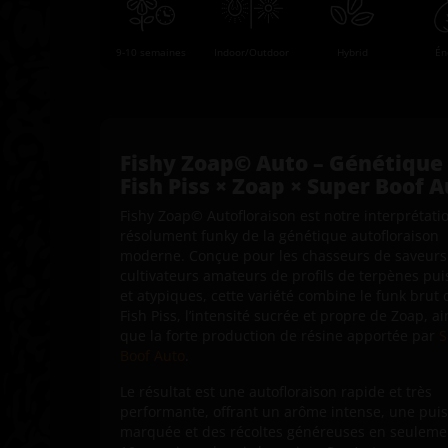
9-10 semaines
Indoor/Outdoor
Hybrid
Én
Fishy Zoap© Auto – Génétique
Fish Piss × Zoap × Super Boof 
Fishy Zoap© Autofloraison est notre interprétati
résolument funky de la génétique autofloraison
moderne. Conçue pour les chasseurs de saveurs 
cultivateurs amateurs de profils de terpènes pui
et atypiques, cette variété combine le funk brut 
Fish Piss, l’intensité sucrée et propre de Zoap, ai
que la forte production de résine apportée par
S
Boof Auto
.
Le résultat est une autofloraison rapide et très
performante, offrant un arôme intense, une pui
marquée et des récoltes généreuses en seuleme