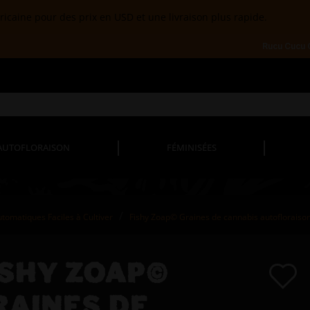
ricaine pour des prix en USD et une livraison plus rapide.
Rucu Cucu
AUTOFLORAISON
FÉMINISÉES
utomatiques Faciles à Cultiver
Fishy Zoap© Graines de cannabis autofloraiso
ISHY ZOAP©
RAINES DE