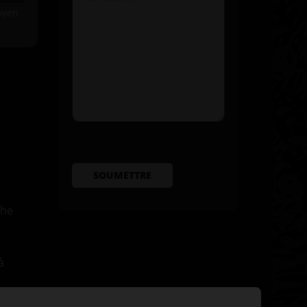
yen
SOUMETTRE
che
à
s