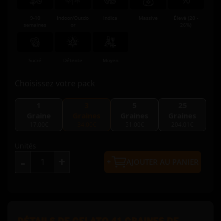
9-10
Indoor/Outdo
Indica
Massive
Élevé (20 -
semaines
or
26%)
Sucré
Détente
Moyen
Choisissez votre pack
1
3
5
25
Graine
Graines
Graines
Graines
17.00€
34.00€
51.00€
204.01€
Unités
+
-
AJOUTER AU PANIER