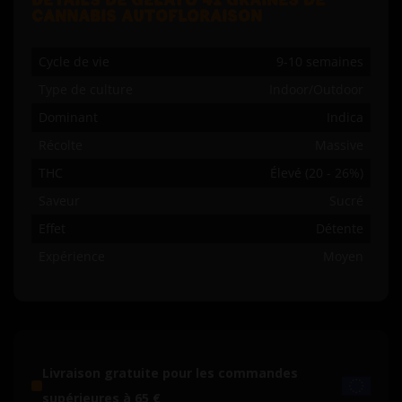
DÉTAILS DE GELATO 41 GRAINES DE
CANNABIS AUTOFLORAISON
Cycle de vie
9-10 semaines
Type de culture
Indoor/Outdoor
Dominant
Indica
Récolte
Massive
THC
Élevé (20 - 26%)
Saveur
Sucré
Effet
Détente
Expérience
Moyen
Livraison gratuite pour les commandes
supérieures à 65 €