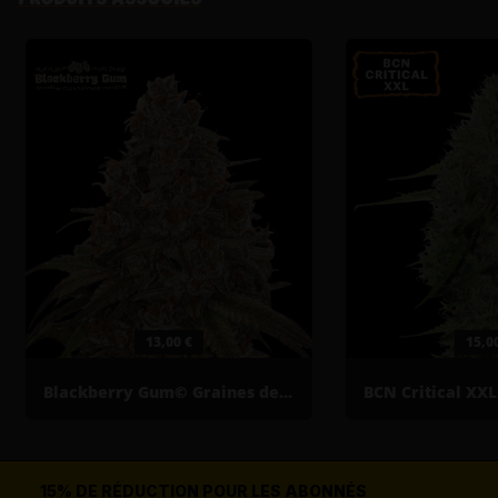
PRODUITS ASSOCIÉS
13,00 €
15,0
Blackberry Gum© Graines de cannabis autofloraison
15% DE RÉDUCTION POUR LES ABONNÉS