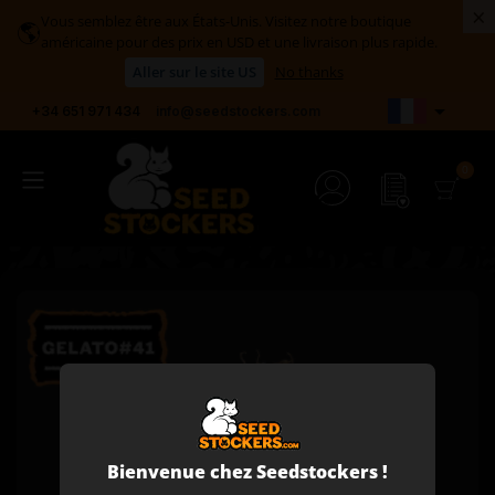
×
Vous semblez être aux États-Unis. Visitez notre boutique
🌎
américaine pour des prix en USD et une livraison plus rapide.
Aller sur le site US
No thanks

+34 651 971 434
info@seedstockers.com
Bienvenue chez Seedstockers !