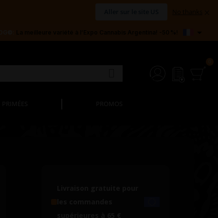
×
Aller sur le site US
No thanks

 OG©:
La meilleure variété à l’Expo Cannabis Argentina! -50 %!
PRIMÉES
PROMOS
Livraison gratuite pour
les commandes
supérieures à 65 €