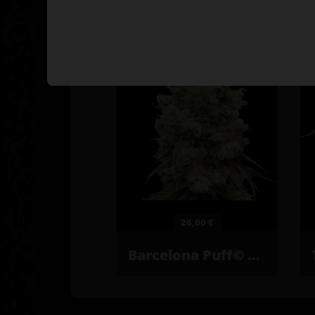
26,00 €
Barcelona Puff© Graines de cannabis féminisées