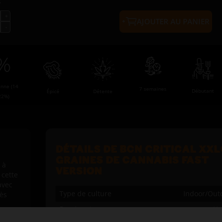
s
AJOUTER AU PANIER
nne (14
7 semaines
Débutant
Épicé
Détente
22%)
DÉTAILS DE BCN CRITICAL XXL
GRAINES DE CANNABIS FAST
 à
VERSION
 cette
avec
Type de culture
Indoor/Out
rès
Dominant
Hy