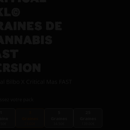
XL©
RAINES DE
ANNABIS
AST
ERSION
kal Bilbo X Critical Mas FAST
ssez votre pack
1
3
5
25
aine
Graines
Graines
Graines
.50€
23.00€
34.50€
139.00€