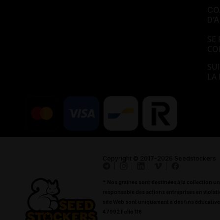
CO
D’
SE 
CO
SUI
LA
Copyright
© 2017-2026 Seedstockers
* Nos graines sont destinées à la collection un
responsable des actions entreprises en violati
site Web sont uniquement à des fins éducativ
47992 Folio 116