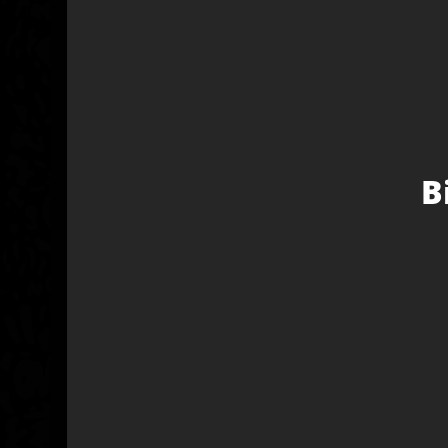
moyenne, elle a un bel effet stoned qui détend e
facile à cultiver. Les plantes sont de taille moyen
les têtes collantes ont un goût sucré. Un classiqu
apprécié avec un rendement important, une fu
suprême d’une excellente saveur et une floraiso
rapide. En extérieur, elle est prête en septembr
l’hémisphère Nord.
B
PRODUITS ASSOCIÉS