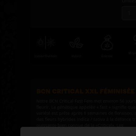
Unité
Moye
Indoor/Outdoor
Hybrid
Énorme
-
BCN CRITICAL XXL FÉMINISÉE
Notre BCN Critical Fast Fem met environ 56 jours
fleurir. La génétique appelée « fast » signifie que
variété est prête après 8 semaines de floraison, 
des fleurs hybrides indica / sativa à la défonce t
puissante bien connue de la «Critical». Les
rendements sont toujours bien au-dessus de la