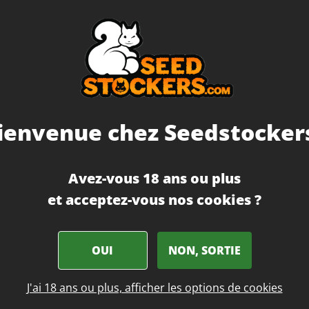
t est
Récolte
Én
ne et
THC
Moyenne (14 -
e très
mée
Saveur
É
n
Effet
Dét
e dans
Temps de floraison
7 sema
Expérience
Débu
ienvenue chez Seedstockers
Avez-vous 18 ans ou plus
et acceptez-vous nos cookies ?
OUI
NON, SORTIE
J'ai 18 ans ou plus, afficher les options de cookies