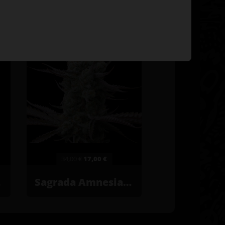
-50%
34,00 €
17,00 €
23,00 
ées
Sagrada Amnesia© Graines de cannabis féminisées