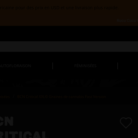
ricaine pour des prix en USD et une livraison plus rapide.
Rucu Cucu
AUTOFLORAISON
FÉMINISÉES
nisées
BCN Critical XXL© Graines de cannabis Fast Version
CN
RITICAL