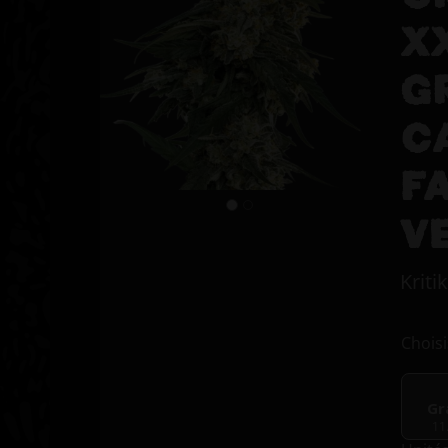
X
G
C
F
V
Kriti
Choisi
Gr
11