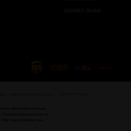
GRAINES SKUNK
act
info@seedstockers.com
+34 651 971 434
 locales. Seedstockers n'est pas
s. Toutes les informations sur ce
B16779167 Hoja B-568644 Tomo