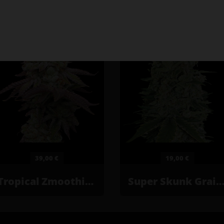
39,00 €
19,00 €
Tropical Zmoothie© Graines de cannabis féminisées
Super Skunk Graines de cannabis féminis