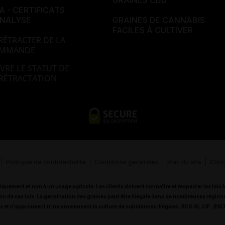
A - CERTIFICATS
ANALYSE
GRAINES DE CANNABIS
FACILES À CULTIVER
RÉTRACTER DE LA
MMANDE
VRE LE STATUT DE
 RÉTRACTATION
Politique de confidentialité
Conditions générales
Plan du site
Cont
iquement et non à un usage agricole. Les clients doivent connaître et respecter les lois
on de ces lois. La germination des graines peut être illégale dans de nombreuses région
es et n'approuvent ni ne promeuvent la culture de substances illégales. BCG SL CIF : 