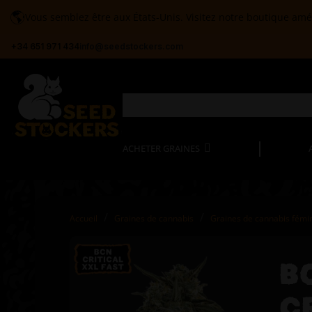
🌎
Vous semblez être aux États-Unis. Visitez notre boutique amé
+34 651 971 434
info@seedstockers.com
ACHETER GRAINES
Accueil
Graines de cannabis
Graines de cannabis fémi
B
C