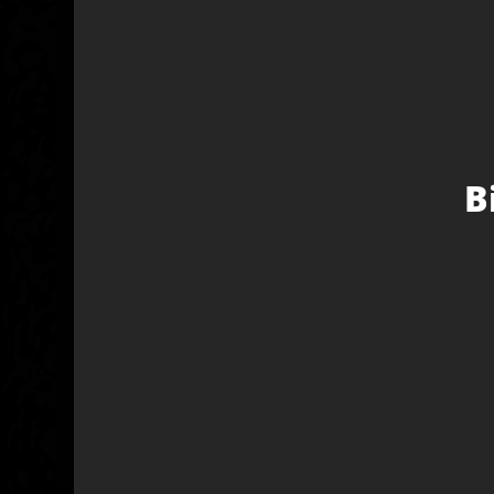
Ce que disent les autres producteurs à propo
Bons graines
Mike
Haze douce, très pui
06/09/2025
d’environ 9 semaines
B
Qu’est-ce que je
dev
Amnesia de première 
30/08/2025
rendement excellent. 
pendant 9 semaines e
pas