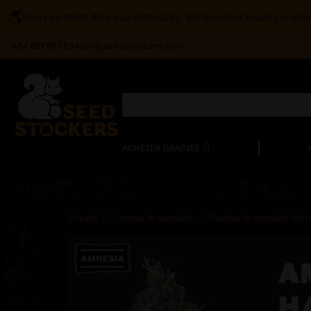
🌎
Vous semblez être aux États-Unis. Visitez notre boutique amé
+34 651 971 434
info@seedstockers.com
ACHETER GRAINES
Accueil
Graines de cannabis
Graines de cannabis fémi
A
H