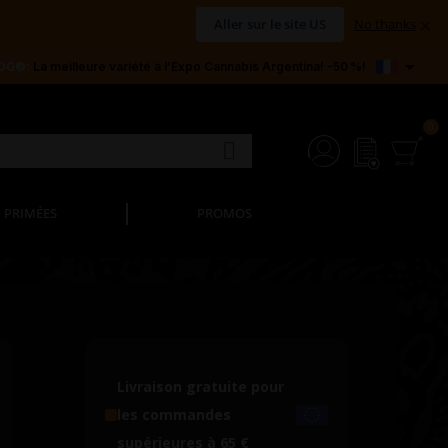
×
Aller sur le site US
No thanks

 OG©:
La meilleure variété à l’Expo Cannabis Argentina! -50 %!
PRIMÉES
PROMOS
Livraison gratuite pour
les commandes
supérieures à 65 €