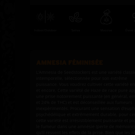
Indoor/Outdoor
Sativa
Massive
Élevé 
AMNESIA FÉMINISÉE
L’Amnesia de Seedstockers est une variété classi
intemporelle, sélectionnée pour son extrême
puissance. Vous voudrez cultiver cette variété e
et encore. Cette variété de Haze de race pure ap
une prise notoirement puissante (en général, en
et 24% de THC) et est déconseillée aux fumeurs
inexpérimentés. Procurant une sensation d’euph
psychédélique et extrêmement durable, pour cer
cette variété est irrésistiblement puissante et p
le fumeur dans une amnésie (perte de mémoire)
qu’il ressent les effets de la prise. Bien que les r