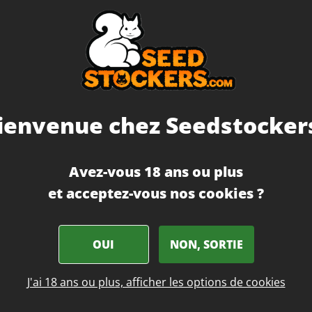
s de
Amnesia Haze Graines de cannabis féminisées
...
ssante. Floraison
.
ienvenue chez Seedstockers
Avez-vous 18 ans ou plus
et acceptez-vous nos cookies ?
 viens de fumer ?
qualité et de
OUI
NON, SORTIE
Laissez-la fleurir
t elle ne vous décevra
J'ai 18 ans ou plus, afficher les options de cookies