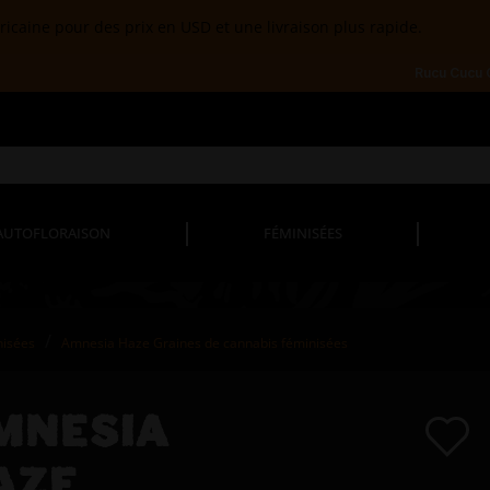
ricaine pour des prix en USD et une livraison plus rapide.
Rucu Cucu
AUTOFLORAISON
FÉMINISÉES
nisées
Amnesia Haze Graines de cannabis féminisées
MNESIA
AZE