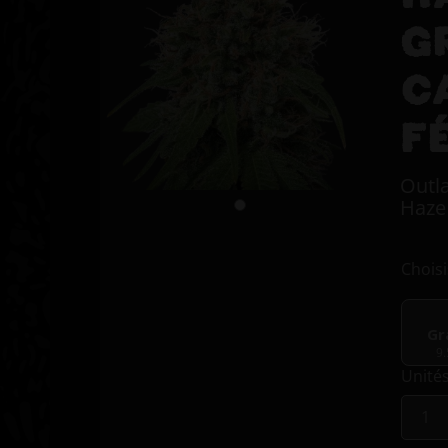
G
C
F
Outl
Haze
Choisi
Gr
9
Unité