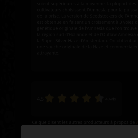
soient supérieures à la moyenne, la plupart des
cultivateurs choisissent l’Amnesia pour la puiss
de la prise. La version de Seedstockers de l’Amn
est obtenue en faisant un croisement à 3 voies d
génétique originale de l’Amnesia que l’on trouve
la région sud d’Hollande et de l’Outlaw Amnesia 
la Super Silver Haze d’Amsterdam. On obtient ai
une souche originale de la Haze et commercial
attrayante.
4.5
4
Avis
Ce que disent les autres producteurs à propos de
Haze Graines de cannabis féminisées