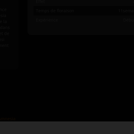
Effet
ance
Temps de floraison
11sema
esia
Expérience
Débu
e la
 dans
et de
nsi
ement
Amnesia