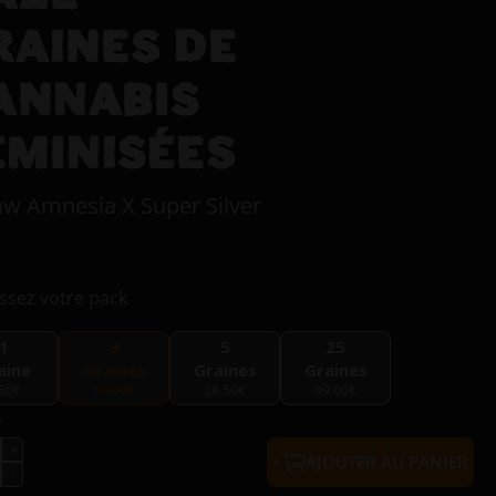
RAINES DE
ANNABIS
ÉMINISÉES
aw Amnesia X Super Silver
ssez votre pack
1
3
5
25
aine
Graines
Graines
Graines
.50€
19.00€
28.50€
99.00€
s
AJOUTER AU PANIER