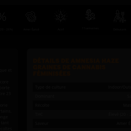
11semaines
Débutant
(20 - 26%)
Amer Épicé
Actif
DÉTAILS DE AMNESIA HAZE
GRAINES DE CANNABIS
que et
FÉMINISÉES
ncore
Type de culture
Indoor/Out
porte
tre 23
Dominant
Sa
orie
Récolte
Mas
tains,
THC
Élevé (20 -
longe
 tant
Saveur
Amer É
écoltes