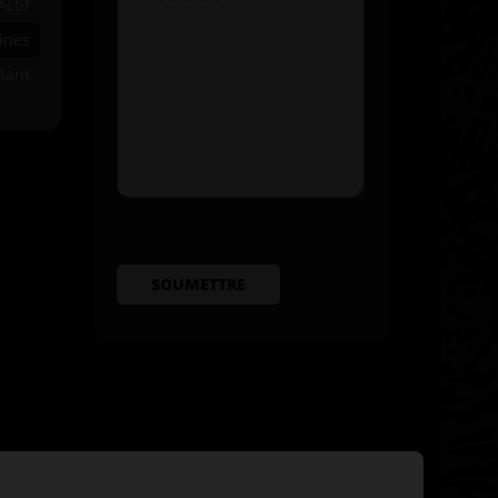
Actif
ines
tant
SOUMETTRE