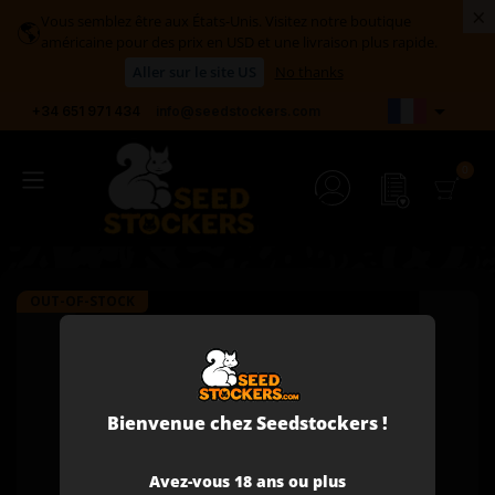
×
Vous semblez être aux États-Unis. Visitez notre boutique
🌎
américaine pour des prix en USD et une livraison plus rapide.
Aller sur le site US
No thanks

+34 651 971 434
info@seedstockers.com
OUT-OF-STOCK
Bienvenue chez Seedstockers !
Avez-vous 18 ans ou plus