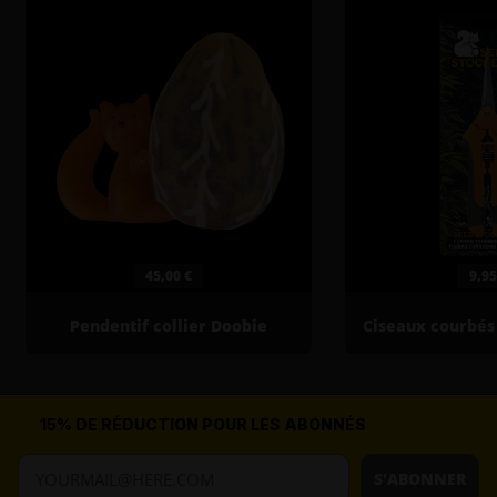
45,00 €
9,95
Pendentif collier Doobie
15% DE RÉDUCTION POUR LES ABONNÉS
S'ABONNER