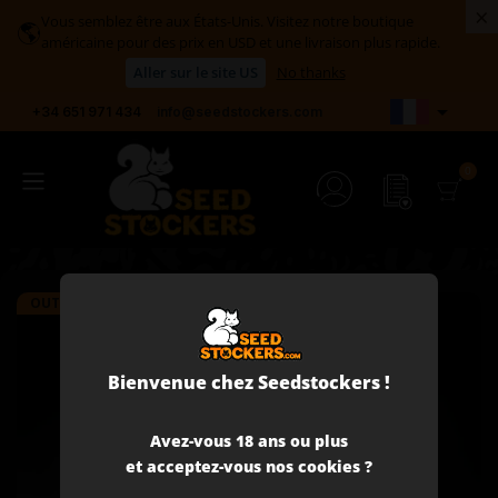
×
Vous semblez être aux États-Unis. Visitez notre boutique
🌎
américaine pour des prix en USD et une livraison plus rapide.
Aller sur le site US
No thanks

+34 651 971 434
info@seedstockers.com
OUT-OF-STOCK
Bienvenue chez Seedstockers !
Avez-vous 18 ans ou plus
et acceptez-vous nos cookies ?