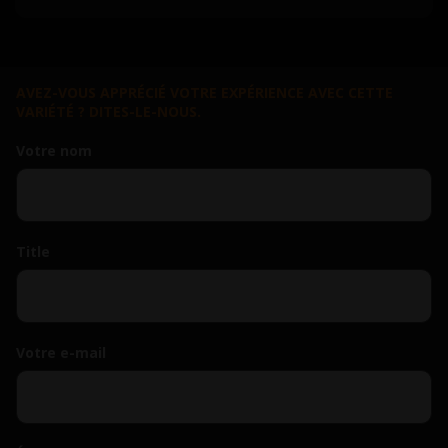
AVEZ-VOUS APPRÉCIÉ VOTRE EXPÉRIENCE AVEC CETTE
VARIÉTÉ ? DITES-LE-NOUS.
Votre nom
Title
Votre e-mail