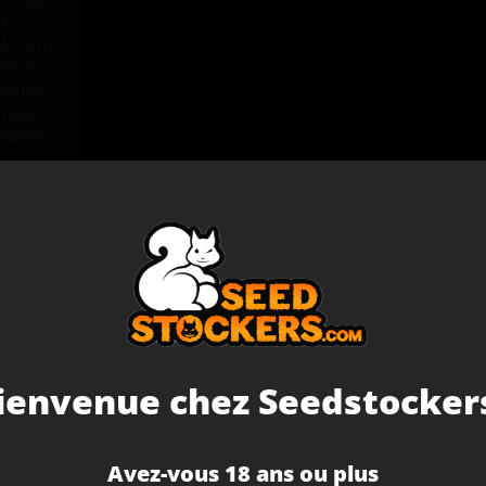
ux
. Cette
(55 %
eindre
plus.
onvient
monde
aveurs
i sont
Ne vous
endant
×
🇺🇸
ienvenue chez Seedstockers
ide.
oup
oduit
Vous semblez être aux États-Unis. Visitez notre boutique
américaine pour des prix en USD et une livraison plus rapide.
Avez-vous 18 ans ou plus