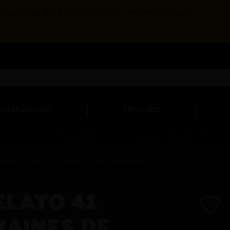
ricaine pour des prix en USD et une livraison plus rapide.
Rucu Cucu
AUTOFLORAISON
FÉMINISÉES
nisées
Gelato 41 Graines de cannabis féminisées
ELATO 41
RAINES DE