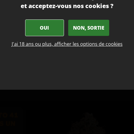
et acceptez-vous nos cookies ?
Aller sur le site US
No thanks, continue here
NÉTIQUE DES GRAINES FÉMINISÉES
OUI
NON, SORTIE
our des variétés de cannabis et de leur histoire génétique,
J'ai 18 ans ou plus, afficher les options de cookies
Gelato 41. Il s'agit d'une hybride ayant son propre empire, 
ian Sunset
Sherbe
t
et une Thin Mint
Girl Scout Cookies
, une
 meilleur phéno
GSC
qui soit.
s, avec sa puissance en THC légèrement plus élevée, est
s génétiques actuellement disponibles. Cela signifie que v
 lignée puissante, ayant fait ses preuves et largement
TO 41
S UN