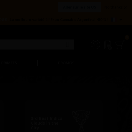
×
Aller sur le site US
No thanks

 OG©:
La meilleure variété à l’Expo Cannabis Argentina! -50 %!
PRIMÉES
PROMOS
3rd Best Indica
Clouds in the
City