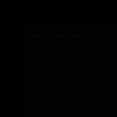
Indoor/Outdoor
Indica
Massive
Élevé 
GELATO 41© FEM
Si vous envisagez de cultiver la Gelato, cultivez l
meilleure lignée génétique disponible – La Gelat
Cette variété est issue de la famille des Girl Scou
est parfois appelée Bacio Gelato par les connais
de la côte ouest. C'est une variété féminisée dou
savoureuse qui prend environ 8 à 9 semaines de
floraison. Les niveaux de THC dans de bonnes
conditions dépassent largement les 20%. Les
cultivateurs avisés aiment La Gelato 41 pour sa
puissance garantie et ses effets indica forts et
apaisants, ainsi qu'un effet de longue durée. C’e
subtil mélange de relaxation et d’élévation qui p
être très motivant. À des doses plus élevées, La 
41 est tout simplement aussi bonne et forte que