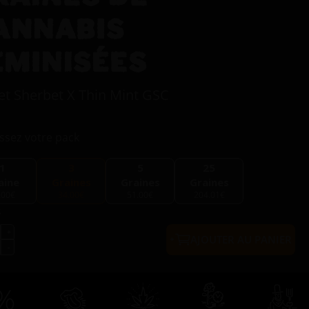
ANNABIS
ÉMINISÉES
et Sherbet X Thin Mint GSC
ssez votre pack
1
3
5
25
aine
Graines
Graines
Graines
.00€
34.00€
51.00€
204.01€
s
AJOUTER AU PANIER