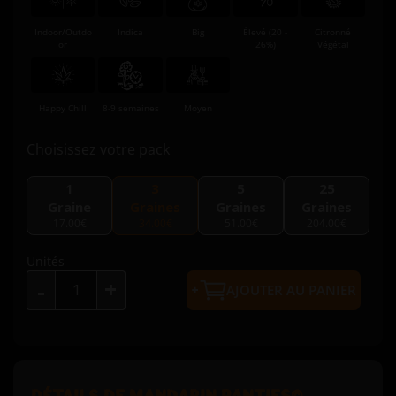
Indoor/Outdo
Indica
Big
Élevé (20 -
Citronné
or
26%)
Végétal
Happy Chill
8-9 semaines
Moyen
Choisissez votre pack
1
3
5
25
Graine
Graines
Graines
Graines
17.00€
34.00€
51.00€
204.00€
Unités
+
-
AJOUTER AU PANIER