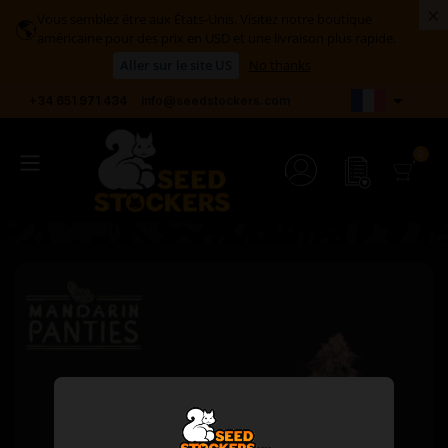
×
Vous semblez être aux États-Unis. Visitez notre boutique
🌎
américaine pour des prix en USD et une livraison plus rapide.
Aller sur le site US
No thanks

+34 651 971 434
info@seedstockers.com