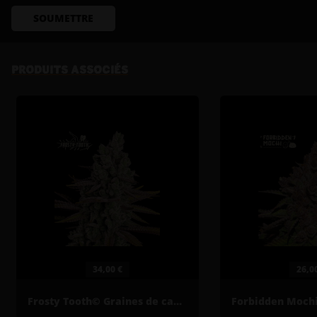
SOUMETTRE
PRODUITS ASSOCIÉS
34,00 €
26,0
Frosty Tooth© Graines de cannabis féminisées