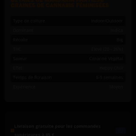
DÉTAILS DE MANDARIN PANTIES©
GRAINES DE CANNABIS FÉMINISÉES
Type de culture
Indoor/Outdoor
Dominant
Indica
Récolte
Big
THC
Élevé (20 - 26%)
Saveur
Citronné Végétal
Effet
Happy Chill
Temps de floraison
8-9 semaines
Expérience
Moyen
Livraison gratuite pour les commandes
supérieures à 65 €