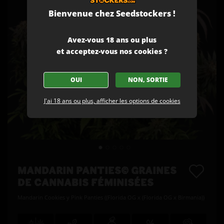
Bienvenue chez Seedstockers !
Avez-vous 18 ans ou plus
et acceptez-vous nos cookies ?
OUI
NON, SORTIE
J'ai 18 ans ou plus, afficher les options de cookies
MANDARIN PANTIES© GRAINES
DE CANNABIS FÉMINISÉES
Mandarin Cookies y Pink Panties ((Florida OG x (Florida OG x Birmania))