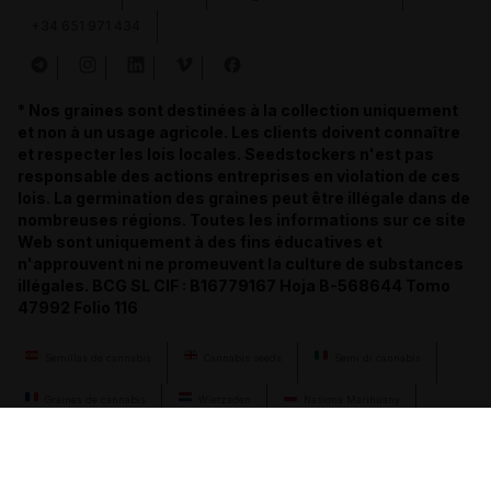
+34 651 971 434
* Nos graines sont destinées à la collection uniquement
et non à un usage agricole. Les clients doivent connaître
et respecter les lois locales. Seedstockers n'est pas
responsable des actions entreprises en violation de ces
lois. La germination des graines peut être illégale dans de
nombreuses régions. Toutes les informations sur ce site
Web sont uniquement à des fins éducatives et
n'approuvent ni ne promeuvent la culture de substances
illégales. BCG SL CIF : B16779167 Hoja B-568644 Tomo
47992 Folio 116
Semillas de cannabis
Cannabis seeds
Semi di cannabis
Graines de cannabis
Wietzaden
Nasiona Marihuany
Semena konopí
Cannabis-Samen
семена конопли
llavors de cànnabis
cannabis seeds