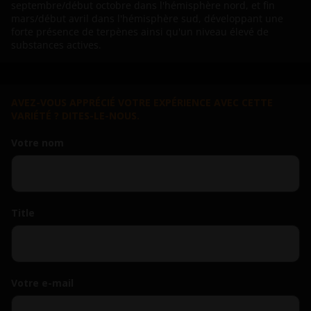
septembre/début octobre dans l'hémisphère nord, et fin
mars/début avril dans l'hémisphère sud, développant une
forte présence de terpènes ainsi qu'un niveau élevé de
substances actives.
AVEZ-VOUS APPRÉCIÉ VOTRE EXPÉRIENCE AVEC CETTE
VARIÉTÉ ? DITES-LE-NOUS.
Votre nom
Title
Votre e-mail