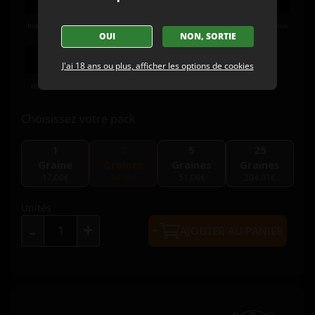
Indoor/Outdo
Indica
Énorme
Élevé (20 -
Amer Terreux
OUI
NON, SORTIE
or
26%)
J'ai 18 ans ou plus, afficher les options de cookies
Happy Chill
9 semaines
Expert
Choisissez votre pack
1
3
5
25
Graine
Graines
Graines
Graines
17.00€
34.00€
51.00€
204.01€
Unités
+
-
AJOUTER AU PANIER