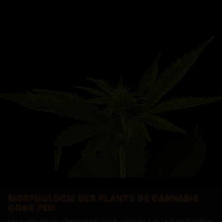
MORPHOLOGIE DES PLANTS DE CANNABIS
GG#4 FEM
Les cultivateurs chevronnés sont captivés par la morphologie