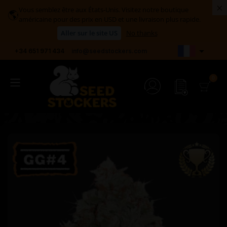
×
Vous semblez être aux États-Unis. Visitez notre boutique
🌎
américaine pour des prix en USD et une livraison plus rapide.
Aller sur le site US
No thanks

+34 651 971 434
info@seedstockers.com