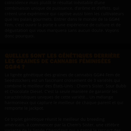
coïncidence mais plutôt le résultat inévitable d’une
combinaison unique de puissance, d’arôme et d’effets, qui
créent une expérience qui captive aussi bien les cultivateurs
que les palais gourmets. Entrer dans le monde de la GG#4
Fem, c'est ouvrir la porte à une expérience de culture et de
dégustation qui vous marquera sans aucun doute. Voyons
donc pourquoi.
QUELLES SONT LES GÉNÉTIQUES DERRIÈRE
LES GRAINES DE CANNABIS FÉMINISÉES
GG#4 ?
La lignée génétique des graines de cannabis GG#4 Fem de
Seedstockers est un fascinant croisement de 3 variétés qui
combine le meilleur des États-Unis : Chem's Sister, Sour Bubb
et Chocolate Diesel. C'est la seule manière de garantir les
caractéristiques uniques de cette variété… Un mélange
harmonieux qui capture le meilleur de chaque parent et qui
remporte le jackpot.
Ce triplet génétique réunit le meilleur du breeding
américain, à commencer par la Chem's Sister, une célèbre
variante de la lignée Chemdawg qui a gagné le respect des